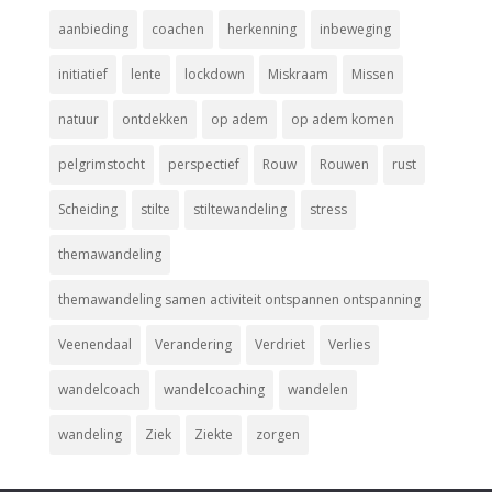
aanbieding
coachen
herkenning
inbeweging
initiatief
lente
lockdown
Miskraam
Missen
natuur
ontdekken
op adem
op adem komen
pelgrimstocht
perspectief
Rouw
Rouwen
rust
Scheiding
stilte
stiltewandeling
stress
themawandeling
themawandeling samen activiteit ontspannen ontspanning
Veenendaal
Verandering
Verdriet
Verlies
wandelcoach
wandelcoaching
wandelen
wandeling
Ziek
Ziekte
zorgen