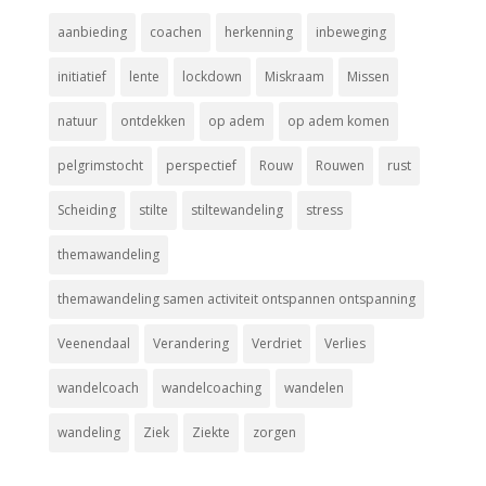
aanbieding
coachen
herkenning
inbeweging
initiatief
lente
lockdown
Miskraam
Missen
natuur
ontdekken
op adem
op adem komen
pelgrimstocht
perspectief
Rouw
Rouwen
rust
Scheiding
stilte
stiltewandeling
stress
themawandeling
themawandeling samen activiteit ontspannen ontspanning
Veenendaal
Verandering
Verdriet
Verlies
wandelcoach
wandelcoaching
wandelen
wandeling
Ziek
Ziekte
zorgen